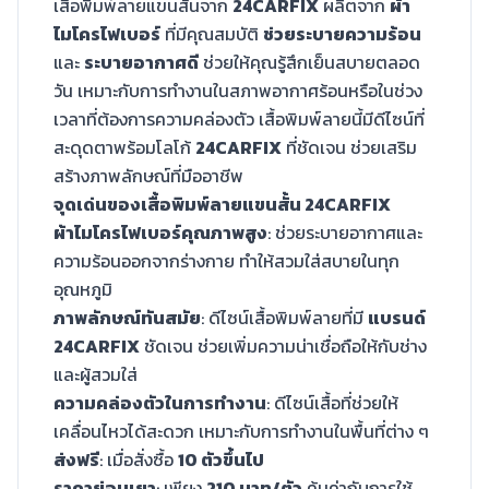
เสื้อพิมพ์ลายแขนสั้นจาก
24CARFIX
ผลิตจาก
ผ้า
ไมโครไฟเบอร์
ที่มีคุณสมบัติ
ช่วยระบายความร้อน
และ
ระบายอากาศดี
ช่วยให้คุณรู้สึกเย็นสบายตลอด
วัน เหมาะกับการทำงานในสภาพอากาศร้อนหรือในช่วง
เวลาที่ต้องการความคล่องตัว เสื้อพิมพ์ลายนี้มีดีไซน์ที่
สะดุดตาพร้อมโลโก้
24CARFIX
ที่ชัดเจน ช่วยเสริม
สร้างภาพลักษณ์ที่มืออาชีพ
จุดเด่นของเสื้อพิมพ์ลายแขนสั้น 24CARFIX
ผ้าไมโครไฟเบอร์คุณภาพสูง
: ช่วยระบายอากาศและ
ความร้อนออกจากร่างกาย ทำให้สวมใส่สบายในทุก
อุณหภูมิ
ภาพลักษณ์ทันสมัย
: ดีไซน์เสื้อพิมพ์ลายที่มี
แบรนด์
24CARFIX
ชัดเจน ช่วยเพิ่มความน่าเชื่อถือให้กับช่าง
และผู้สวมใส่
ความคล่องตัวในการทำงาน
: ดีไซน์เสื้อที่ช่วยให้
เคลื่อนไหวได้สะดวก เหมาะกับการทำงานในพื้นที่ต่าง ๆ
ส่งฟรี
: เมื่อสั่งซื้อ
10 ตัวขึ้นไป
ราคาย่อมเยา
: เพียง
210 บาท/ตัว
คุ้มค่ากับการใช้